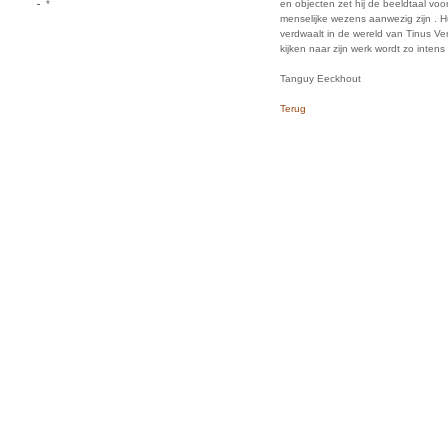
*
en objecten zet hij de beeldtaal vo
menselijke wezens aanwezig zijn . H
verdwaalt in de wereld van Tinus Ve
kijken naar zijn werk wordt zo inten
Tanguy Eeckhout
Terug