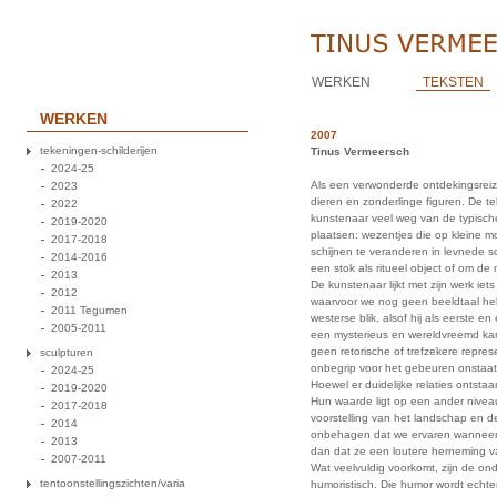
WERKEN
TEKSTEN
WERKEN
2007
tekeningen-schilderijen
Tinus Vermeersch
2024-25
Als een verwonderde ontdekingsreizi
2023
dieren en zonderlinge figuren. De t
2022
kunstenaar veel weg van de typische 
2019-2020
plaatsen: wezentjes die op kleine m
2017-2018
schijnen te veranderen in levnede s
2014-2016
een stok als ritueel object of om de
2013
De kunstenaar lijkt met zijn werk iet
2012
waarvoor we nog geen beeldtaal heb
2011 Tegumen
westerse blik, alsof hij als eerste
2005-2011
een mysterieus en wereldvreemd kar
geen retorische of trefzekere represe
sculpturen
onbegrip voor het gebeuren onstaat
2024-25
Hoewel er duidelijke relaties ontsta
2019-2020
Hun waarde ligt op een ander niveau
2017-2018
voorstelling van het landschap en d
2014
onbehagen dat we ervaren wanneer 
2013
dan dat ze een loutere herneming va
2007-2011
Wat veelvuldig voorkomt, zijn de on
tentoonstellingszichten/varia
humoristisch. Die humor wordt echter