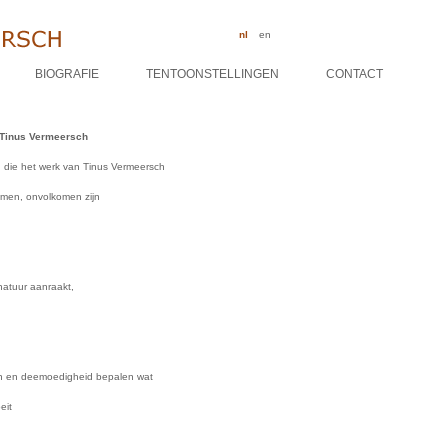
nl
en
BIOGRAFIE
TENTOONSTELLINGEN
CONTACT
 Tinus Vermeersch
 die het werk van Tinus Vermeersch
amen, onvolkomen zijn
natuur aanraakt,
en en deemoedigheid bepalen wat
eit