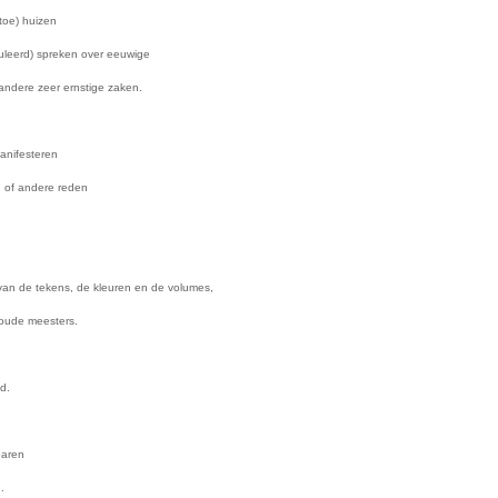
toe) huizen
culeerd) spreken over eeuwige
andere zeer ernstige zaken.
anifesteren
 of andere reden
van de tekens, de kleuren en de volumes,
 oude meesters.
d.
paren
.