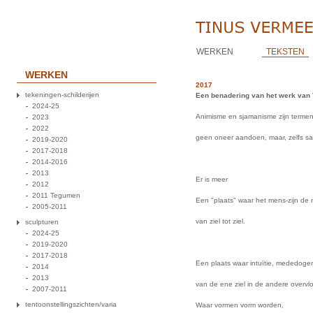
WERKEN
TEKSTEN
WERKEN
2017
tekeningen-schilderijen
Een benadering van het werk van
2024-25
Animisme en sjamanisme zijn termen
2023
2022
geen oneer aandoen, maar, zelfs s
2019-2020
2017-2018
2014-2016
2013
Er is meer
2012
2011 Tegumen
Een "plaats" waar het mens-zijn de 
2005-2011
van ziel tot ziel.
sculpturen
2024-25
2019-2020
2017-2018
Een plaats waar intuïtie, mededog
2014
2013
van de ene ziel in de andere overvlo
2007-2011
tentoonstellingszichten/varia
Waar vormen vorm worden,