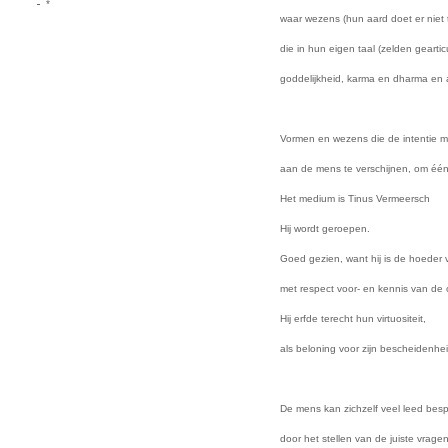
*
waar wezens (hun aard doet er niet 
die in hun eigen taal (zelden gearti
goddelijkheid, karma en dharma en 
Vormen en wezens die de intentie m
aan de mens te verschijnen, om één
Het medium is Tinus Vermeersch
Hij wordt geroepen.
Goed gezien, want hij is de hoeder 
met respect voor- en kennis van de
Hij erfde terecht hun virtuositeit,
als beloning voor zijn bescheidenhei
De mens kan zichzelf veel leed bes
door het stellen van de juiste vragen