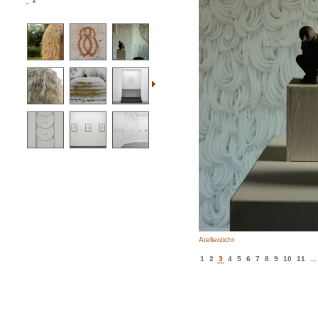
*
Atelierzicht
1
2
3
4
5
6
7
8
9
10
11
...