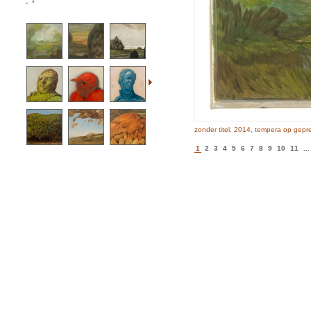
*
zonder titel, 2014, tempera op gepr
1
2
3
4
5
6
7
8
9
10
11
...