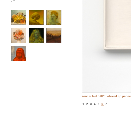
*
zonder titel, 2025, olieverf op panee
1
2
3
4
5
6
7