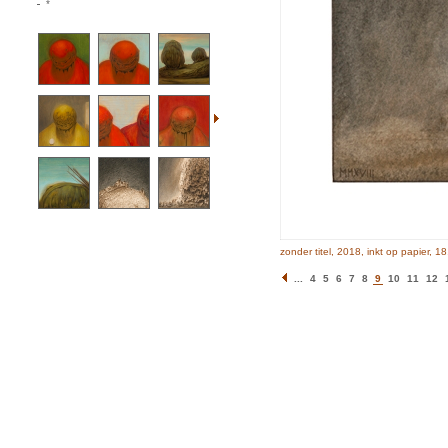
*
zonder titel, 2018, inkt op papier, 1
...
4
5
6
7
8
9
10
11
12