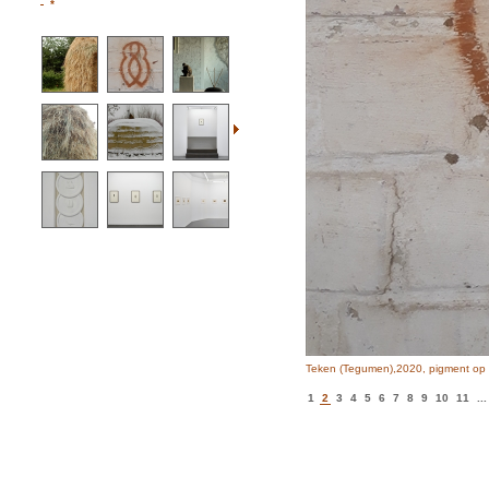
*
Teken (Tegumen),2020, pigment op
1
2
3
4
5
6
7
8
9
10
11
...